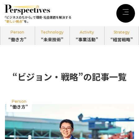
｢ビジネスのちから｣で環境･社会課題を
解決する
Menu
｢ビジネスのちから｣で環境･社会課題を解決する
“新しい視点”
を。
“新しい視点”
を。
Person
Technology
Activity
Strategy
“働き方”
“未来技術”
“事業活動”
“経営戦略”
記事カテゴリ
Person
“働き方”
“ビジョン・戦略”の記事一覧
のPerspectives
Technology
Person
“未来技術”
“働き方”
のPerspectives
Activity