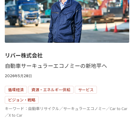
“事業活動”
のPerspectives
Strategy
“経営戦略”
のPerspectives
リバー株式会社
社外取締役の肖像
自動車サーキュラーエコノミーの新地平へ
2026年5月28日
有識者の視点
循環経済
資源・エネルギー供給
サービス
活動トピックス
ビジョン・戦略
キーワード：自動車リサイクル／サーキュラーエコノミー／Car to Car
／X to Car
このサイトについて