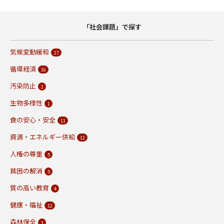
「社会課題」で探す
気候変動緩和
27
循環経済
16
汚染防止
2
生物多様性
1
食の安心・安全
11
資源・エネルギー供給
12
人権の尊重
5
貧困の解消
5
質の高い教育
4
健康・福祉
12
森林保全
3