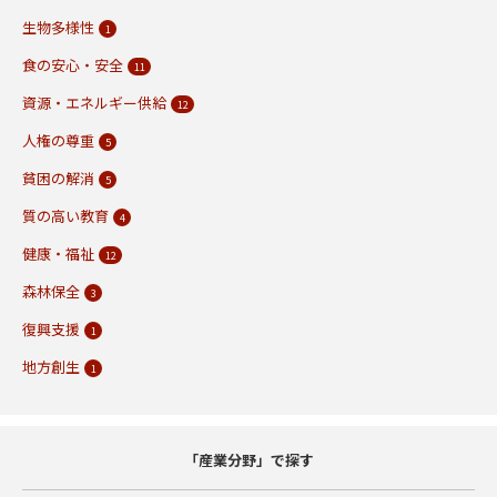
生物多様性
1
食の安心・安全
11
資源・エネルギー供給
12
人権の尊重
5
貧困の解消
5
質の高い教育
4
健康・福祉
12
森林保全
3
復興支援
1
地方創生
1
「産業分野」で探す