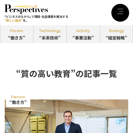
｢ビジネスのちから｣で環境･社会課題を
解決する
Menu
｢ビジネスのちから｣で環境･社会課題を解決する
“新しい視点”
を。
“新しい視点”
を。
Person
Technology
Activity
Strategy
“働き方”
“未来技術”
“事業活動”
“経営戦略”
記事カテゴリ
Person
“働き方”
“質の高い教育”の記事一覧
のPerspectives
Technology
Person
“未来技術”
“働き方”
のPerspectives
Activity