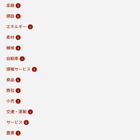
金融
5
建設
6
エネルギー
6
素材
9
機械
4
自動車
3
情報サービス
6
食品
6
商社
3
小売
5
交通・運輸
3
サービス
9
農業
5