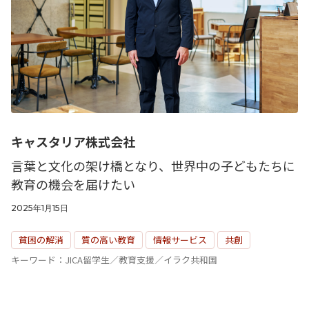
“事業活動”
のPerspectives
Strategy
“経営戦略”
のPerspectives
社外取締役の肖像
キャスタリア株式会社
言葉と文化の架け橋となり、世界中の子どもたちに
有識者の視点
教育の機会を届けたい
2025年1月15日
活動トピックス
貧困の解消
質の高い教育
情報サービス
共創
キーワード：JICA留学生／教育支援／イラク共和国
このサイトについて