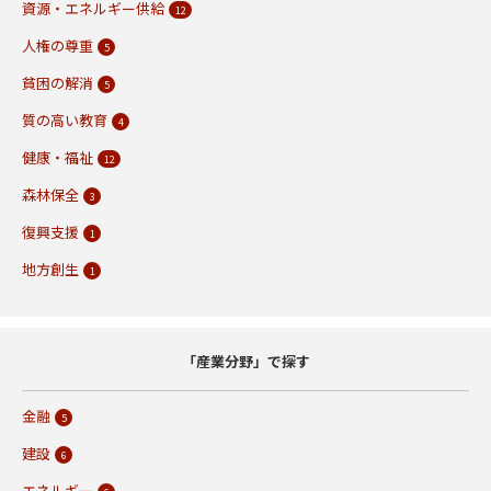
資源・エネルギー供給
12
人権の尊重
5
貧困の解消
5
質の高い教育
4
健康・福祉
12
森林保全
3
復興支援
1
地方創生
1
「産業分野」で探す
金融
5
建設
6
エネルギー