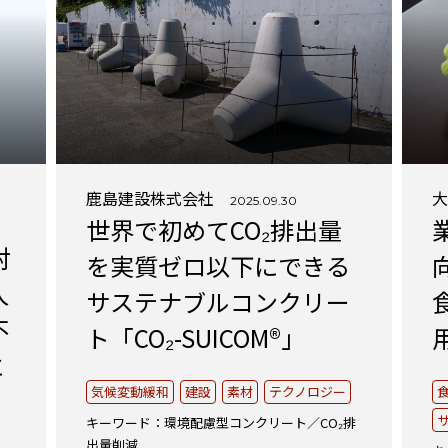
“事業活動”
のPerspectives
Strategy
“経営戦略”
のPerspectives
鹿島建設株式会社
社外取締役の肖像
2025.09.30
世界で初めてCO₂排出量
対
を実質ゼロ以下にできる
有識者の視点
⼈
サステナブルコンクリー
不
活動トピックス
ト「CO₂-SUICOM®」
に
気候変動緩和
建設
素材
テクノロジー
このサイトについて
キーワード：環境配慮型コンクリート／CO₂排
出量削減