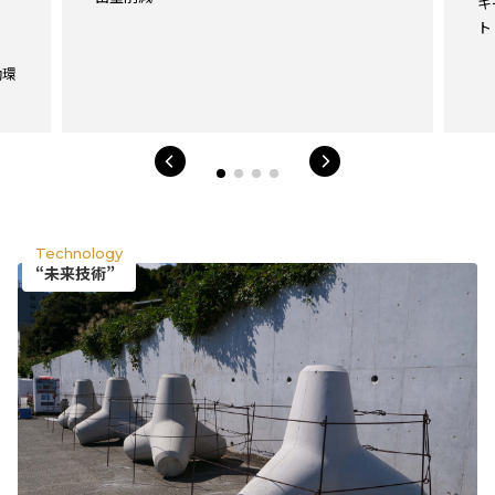
掲載企業一覧
キ
ト
運営会社
働環
Technology
“未来技術”