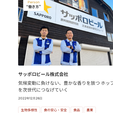
Person
“働き方”
サッポロビール株式会社
気候変動に負けない、豊かな香りを放つ ホッ
を次世代につなげていく
2022年12月26日
生物多様性
食の安心・安全
食品
農業