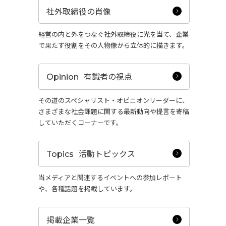
Activity
社外取締役の肖像
“事業活動”
経営の内と外をつなぐ社外取締役に光を当て、企業
のPerspectives
で果たす役割をその人物像から立体的に描きます。
有識者の視点
Opinion
Strategy
その道のスペシャリスト・オピニオンリーダーに、
“経営戦略”
のPerspectives
さまざまな社会課題に関する最新動向や提言を寄稿
していただくコーナーです。
社外取締役の肖像
活動トピックス
Topics
有識者の視点
当メディアと関連するイベントへの参加レポート
や、各種話題を掲載しています。
活動トピックス
掲載企業一覧