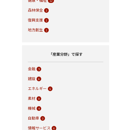
健康・福祉
12
森林保全
3
復興支援
1
地方創生
1
「産業分野」で探す
金融
5
建設
6
エネルギー
6
素材
9
機械
4
自動車
3
情報サービス
6