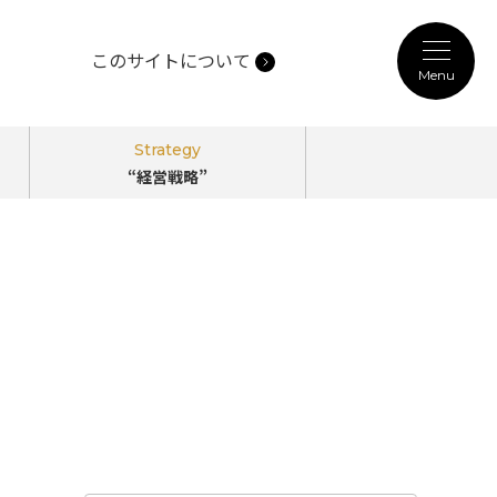
このサイトについて
Menu
記事カテゴリ
Strategy
“経営戦略”
Person
“働き方”
のPerspectives
Technology
“未来技術”
のPerspectives