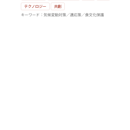
テクノロジー
共創
キーワード：気候変動対策／適応策／食文化保護