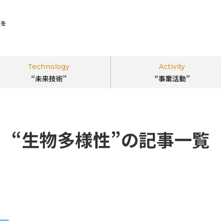
題を
Technology
Activity
“未来技術”
“事業活動”
｢ビジネスのちから｣で環境･社会課題を
解決する
“生物多様性”の記事一覧
“新しい視点”
を。
このサイトについて
掲載企業一覧