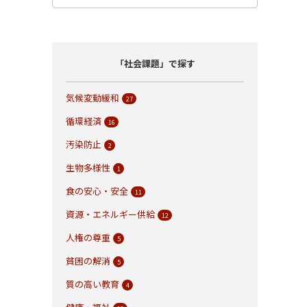
「社会課題」で探す
気候変動緩和
27
循環経済
16
汚染防止
2
生物多様性
1
食の安心・安全
11
資源・エネルギー供給
12
人権の尊重
5
貧困の解消
5
質の高い教育
4