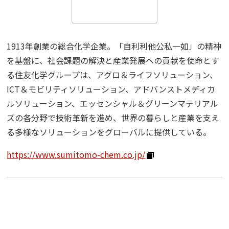
“事業活動”
のPerspectives
Strategy
1913年創業の総合化学企業。「自利利他公私一如」の精神
を基盤に、社会課題の解決と産業発展への貢献を使命とす
“経営戦略”
のPerspectives
る住友化学グループは、アグロ＆ライフソリューション、
ICT＆モビリティソリューション、アドバンストメディカ
社外取締役の肖像
ルソリューション、エッセンシャル＆グリーンマテリアル
ズの各分野で技術革新を進め、世界の暮らしと産業を支え
る多様なソリューションをグローバルに提供している。
有識者の視点
https://www.sumitomo-chem.co.jp/
活動トピックス
このサイトについて