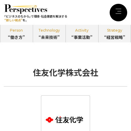
｢ビジネスのちから｣で環境･社会課題を
解決する
Menu
｢ビジネスのちから｣で環境･社会課題を解決する
“新しい視点”
を。
“新しい視点”
を。
Person
Technology
Activity
Strategy
“働き方”
“未来技術”
“事業活動”
“経営戦略”
記事カテゴリ
Person
“働き方”
住友化学株式会社
のPerspectives
Technology
“未来技術”
のPerspectives
Activity