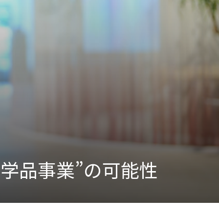
Activity
“事業活動”
のPerspectives
Strategy
“経営戦略”
のPerspectives
社外取締役の肖像
化学品事業”の可能性
有識者の視点
活動トピックス