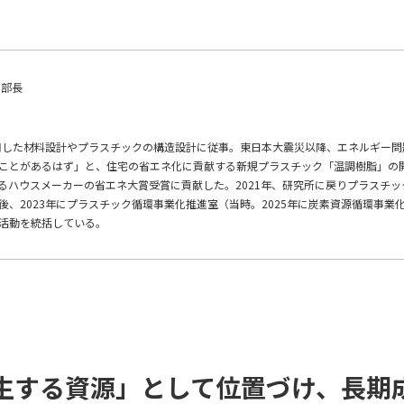
 部長
活用した材料設計やプラスチックの構造設計に従事。東日本大震災以降、エネルギー問
ことがあるはず」と、住宅の省エネ化に貢献する新規プラスチック「温調樹脂」の
るハウスメーカーの省エネ大賞受賞に貢献した。2021年、研究所に戻りプラスチッ
、2023年にプラスチック循環事業化推進室（当時。2025年に炭素資源循環事業
活動を統括している。
生する資源」として位置づけ、長期