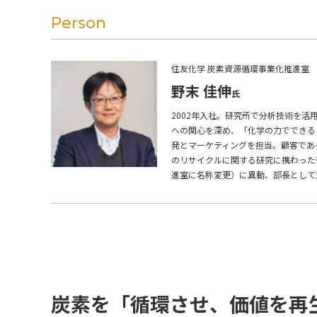
Person
住友化学 炭素資源循環事業化推進室
野末 佳伸
2002年入社。研究所で分析技術を
への関心を深め、「化学の力でできる
発とマーケティングを担当。顧客であ
のリサイクルに関する研究に携わった後
進室に名称変更）に異動、部長として
炭素を「循環させ、価値を再