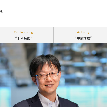
題を
Technology
Activity
“未来技術”
“事業活動”
｢ビジネスのちから｣で環境･社会課題を
解決する
“新しい視点”
を。
このサイトについて
掲載企業一覧