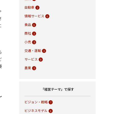
す
自動車
3
や
情報サービス
6
さ
食品
に
6
、
商社
3
小売
5
交通・運輸
ら
3
ど
サービス
9
要
農業
5
「経営テーマ」で探す
し
ビジョン・戦略
7
ビジネスモデル
6