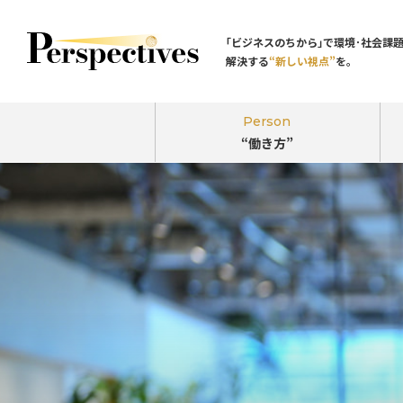
｢ビジネスのちから｣で環境･社会課
解決する
“新しい視点”
を。
Person
“働き方”