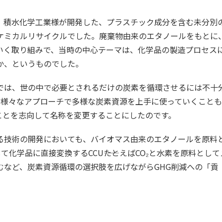
、積水化学工業様が開発した、プラスチック成分を含む未分別
ケミカルリサイクルでした。廃棄物由来のエタノールをもとに
いく取り組みで、当時の中心テーマは、化学品の製造プロセス
か、というものでした。
では、世の中で必要とされるだけの炭素を循環させるには不十
など様々なアプローチで多様な炭素資源を上手に使っていくこと
ことを志向して名称を変更することにしたのです。
る技術の開発においても、バイオマス由来のエタノールを原料
化学品に直接変換するCCU――たとえばCO₂と水素を原料として
むなど、炭素資源循環の選択肢を広げながらGHG削減への「貢