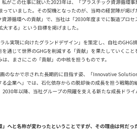
私がこの仕事に就いた2023年は、「プラスチック資源循環事
始まっていました。その契機となったのが、当時の経営陣が掲げ
資源循環への貢献」で、当社は「2030年度までに製造プロセ
拡大する」という目標を掲げました。
ートラル実現に向けたグランドデザイン」を策定し、自社のGHG
術を通じて世界のGHGを削減する「貢献」を果たしていくこと
みは、まさにこの「貢献」の中核を担うものです。
なかで示された長期的に目指す姿、「Innovative Solutio
解決する企業へ」では、石化依存からの脱却後の成長を担う戦略的
2030年以降、当社グループの飛躍を支える新たな成長ドライ
環」へと名称が変わったということですが、その理由は何だっ