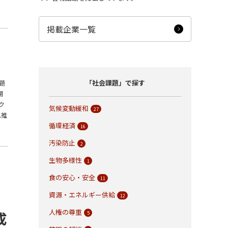
掲載企業一覧
「社会課題」で探す
題
開
ク
気候変動緩和
27
化推
循環経済
16
汚染防止
2
生物多様性
1
食の安心・安全
11
資源・エネルギー供給
12
人権の尊重
成
5