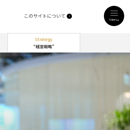
このサイトについて
Menu
記事カテゴリ
Strategy
“経営戦略”
Person
“働き方”
のPerspectives
Technology
“未来技術”
のPerspectives