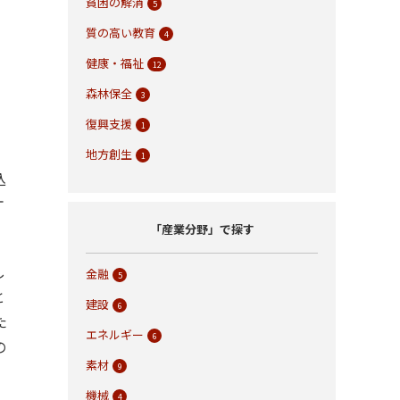
貧困の解消
5
質の高い教育
4
健康・福祉
12
森林保全
3
復興支援
1
地方創生
1
込
ケ
「産業分野」で探す
し
金融
5
と
建設
6
た
エネルギー
6
の
素材
9
機械
4