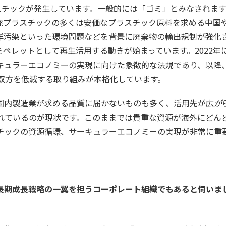
スチックが発生しています。一般的には「ゴミ」とみなされま
廃プラスチックの多くは安価なプラスチック原料を求める中国
洋汚染といった環境問題などを背景に廃棄物の輸出規制が強化
ペレットとして再生活用する動きが始まっています。2022年
キュラーエコノミーの実現に向けた象徴的な法規であり、以降
双方を低減する取り組みが本格化しています。
国内製造業が求める品質に届かないものも多く、活用先が広
が
れているのが現状です。このままでは貴重な資源が海外にどん
チックの資源循環、サーキュラーエコノミーの実現が非常に重
長期成長戦略の一翼を担うコーポレート組織でもあると伺いま