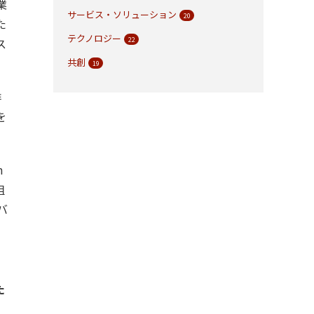
業
サービス・ソリューション
20
た
テクノロジー
ス
22
共創
19
排
を
n
組
バ
た