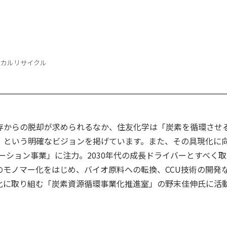
ミカルリサイクル
存からの脱却が求められるなか、住友化学は「炭素を循環させ
」という明確なビジョンを掲げています。また、その具現化に
ーション事業」に注力。2030年代の成長ドライバーとすべく取
モノマー化をはじめ、バイオ原料への転換、CCU技術の開発
化に取り組む「炭素資源循環事業化推進室」の野末佳伸氏に活
。