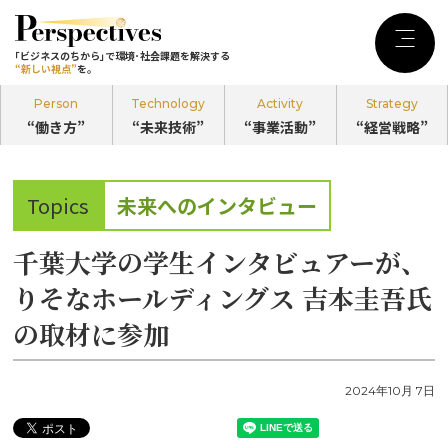
｢ビジネスのちから｣で環境･社会課題を
解決する
Menu
｢ビジネスのちから｣で環境･社会課題を解決する
“新しい視点”
を。
“新しい視点”
を。
Person
Technology
Activity
Strategy
“働き方”
“未来技術”
“事業活動”
“経営戦略”
記事カテゴリ
Person
未来へのインタビュー
Topics
“働き方”
のPerspectives
千葉大学の学生インタビュアーが、
りそなホールディングス 吉本圭吾氏
Technology
の取材に参加
“未来技術”
のPerspectives
2024年10月 7日
Activity