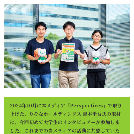
“事業活動”
のPerspectives
Strategy
“経営戦略”
のPerspectives
社外取締役の肖像
有識者の視点
活動トピックス
2024年10月に本メディア「Perspectives」で取り
上げた、りそなホールディングス 吉本圭吾氏の取材
に、今回初めて大学生のインタビュアーが参加しま
このサイトについて
した。これまでの当メディアの活動に共感していた