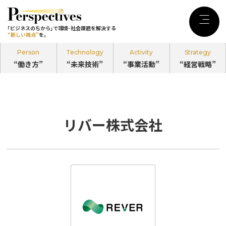
｢ビジネスのちから｣で環境･社会課題を
解決する
Menu
｢ビジネスのちから｣で環境･社会課題を解決する
“新しい視点”
を。
“新しい視点”
を。
Person
Technology
Activity
Strategy
“働き方”
“未来技術”
“事業活動”
“経営戦略”
記事カテゴリ
Person
“働き方”
リバー株式会社
のPerspectives
Technology
“未来技術”
のPerspectives
Activity