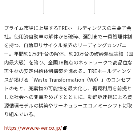
“事業活動”
のPerspectives
Strategy
プライム市場に上場するTREホールディングスの主要子会
社。使用済自動車の解体から破砕、選別まで一貫処理体制
“経営戦略”
のPerspectives
を持つ、自動車リサイクル業界のリーディングカンパニ
ー。
年間約1万8千台の解体、約
20
万台の破砕処理実績（国
社外取締役の肖像
内最大級）を誇り
、全国18拠点のネットワークで高品位な
再生材の安定供給体制構築を進める。TREホールディング
スが掲げる「Waste Transformation（WX）」のコンセプ
有識者の視点
トのもと、廃棄物の可能性を最大化し、循環利用を前提と
した社会への変革をめざすとともに、動静脈連携による資
活動トピックス
源循環モデルの構築やサーキュラーエコノミーシフトに取
り組んでいる。
このサイトについて
https://www.re-ver.co.jp/