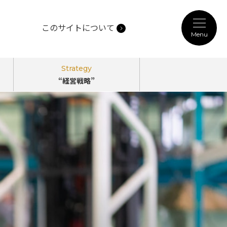
このサイトについて
Menu
記事カテゴリ
Strategy
“経営戦略”
Person
“働き方”
のPerspectives
Technology
“未来技術”
のPerspectives