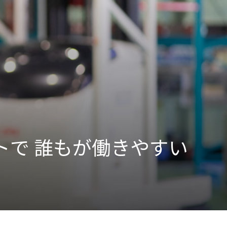
Activity
“事業活動”
のPerspectives
Strategy
“経営戦略”
のPerspectives
トで 誰もが働きやすい
社外取締役の肖像
有識者の視点
活動トピックス