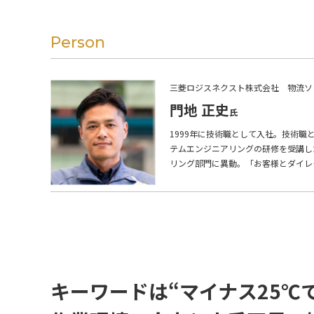
Person
三菱ロジスネクスト株式会社 物流ソ
門地 正史
1999年に技術職として入社。技術
テムエンジニアリングの研修を受講し
リング部門に異動。「お客様とダイレ
キーワードは“マイナス25℃