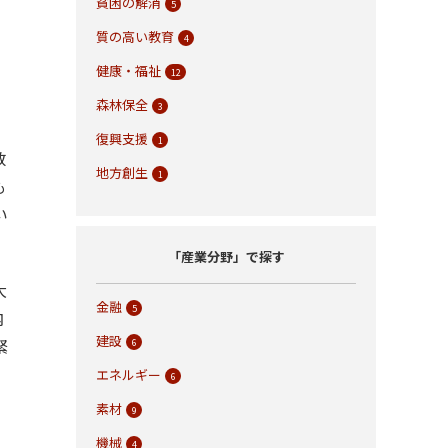
貧困の解消
5
質の高い教育
4
健康・福祉
12
森林保全
3
復興支援
1
数
地方創生
1
も
い
「産業分野」で探す
大
金融
5
内
建設
緊
6
エネルギー
6
素材
9
機械
4