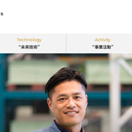
題を
Technology
Activity
“未来技術”
“事業活動”
｢ビジネスのちから｣で環境･社会課題を
解決する
“新しい視点”
を。
このサイトについて
掲載企業一覧