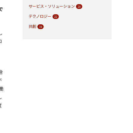
サービス・ソリューション
20
で
テクノロジー
22
共創
19
し
ロ
ナ
倉
が
働
し
度