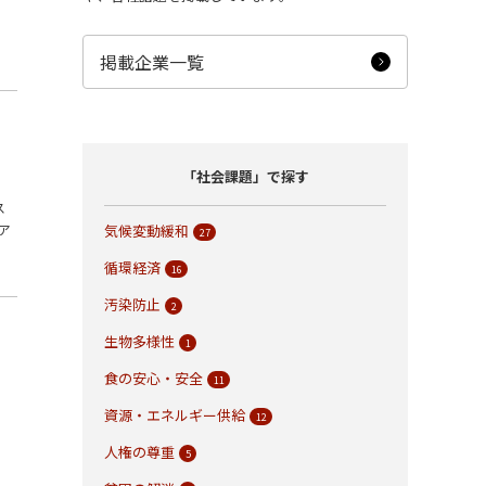
掲載企業一覧
「社会課題」で探す
ス
ア
気候変動緩和
27
。
循環経済
16
汚染防止
2
生物多様性
1
食の安心・安全
11
資源・エネルギー供給
12
人権の尊重
5