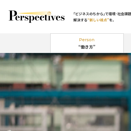
｢ビジネスのちから｣で環境･社会課
解決する
“新しい視点”
を。
Person
“働き方”