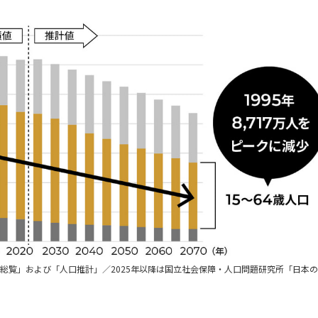
計総覧」および「人口推計」／2025年以降は国立社会保障・人口問題研究所「日本