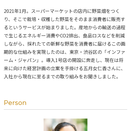
掲載企業一覧
2021年1月。スーパーマーケットの店内に野菜畑をつく
運営会社
り、そこで栽培・収穫した野菜をそのまま消費者に販売す
るというサービスが始まりました。産地からの輸送の過程
で生じるエネルギー消費やCO2排出、食品ロスなどを削減
しながら、採れたての新鮮な野菜を消費者に届けるこの画
期的な仕組みを実現したのは、東京・渋谷区の「インファ
ーム・ジャパン」。導入1号店の開設に奔走し、現在は将
来に向けた経営計画の立案を手掛ける五月女仁香さんに、
入社から現在に至るまでの取り組みをお聞きしました。
Person