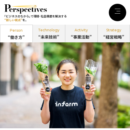
｢ビジネスのちから｣で環境･社会課題を
解決する
Menu
｢ビジネスのちから｣で環境･社会課題を解決する
“新しい視点”
を。
“新しい視点”
を。
Technology
Activity
Strategy
Person
“未来技術”
“事業活動”
“経営戦略”
“働き方”
記事カテゴリ
Person
“働き方”
のPerspectives
Technology
“未来技術”
のPerspectives
Activity