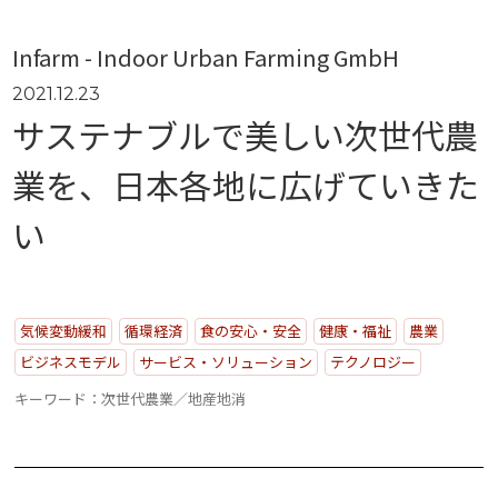
“事業活動”
のPerspectives
Infarm - Indoor Urban Farming GmbH
2021.12.23
Strategy
サステナブルで美しい次世代農
“経営戦略”
のPerspectives
業を、日本各地に広げていきた
社外取締役の肖像
い
有識者の視点
気候変動緩和
循環経済
食の安心・安全
健康・福祉
農業
ビジネスモデル
サービス・ソリューション
テクノロジー
活動トピックス
キーワード：次世代農業／地産地消
このサイトについて