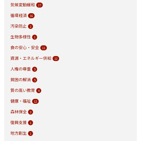
気候変動緩和
27
循環経済
16
汚染防止
2
生物多様性
1
食の安心・安全
11
資源・エネルギー供給
12
人権の尊重
5
貧困の解消
5
質の高い教育
4
健康・福祉
12
森林保全
3
復興支援
1
地方創生
1