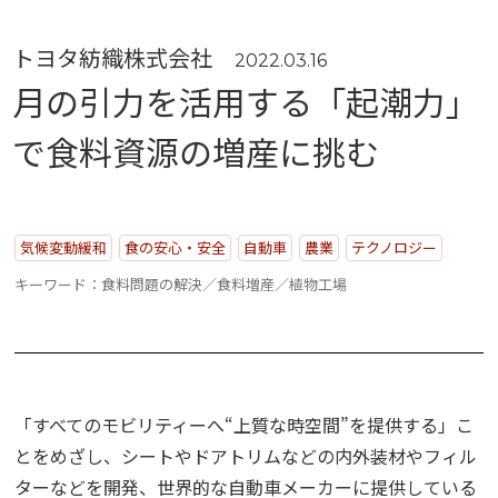
“事業活動”
のPerspectives
トヨタ紡織株式会社
2022.03.16
月の引力を活用する「起潮力」
Strategy
“経営戦略”
で食料資源の増産に挑む
のPerspectives
社外取締役の肖像
気候変動緩和
食の安心・安全
自動車
農業
テクノロジー
キーワード：食料問題の解決／食料増産／植物工場
有識者の視点
活動トピックス
「すべてのモビリティーへ“上質な時空間”を提供する」こ
とをめざし、シートやドアトリムなどの内外装材やフィル
このサイトについて
ターなどを開発、世界的な自動車メーカーに提供している