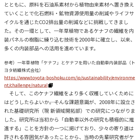
とともに、原料を石油系素材から植物由来素材へ置き換え
ていくことで化石燃料・鉱物資源使用量の削減やライフサ
イクルを通じたCO2排出量の削減などに挑戦してきまし
た。その一環として、一年草植物であるケナフの繊維を内
装パネルの樹脂に練り込む技術を2000年に確立し、以来、
多くの内装部品への活用を進めています。
参考）一年草植物「ケナフ」とケナフを用いた自動車内装部品（ト
ヨタ紡織株式会社）
https://www.toyota-boshoku.com/jp/sustainability/environme
nt/challenge/natural
そして、このケナフ繊維をより多く収穫していくために
はどうしたらよいか――。そんな課題意識が、2008年に設立さ
れた基礎研究所（現 新領域開拓部）での研究につながりま
した。研究所は当初から「自動車以外の研究も積極的に推
進する」ことを方針の一つに掲げており、少々の寄り道は
許される雰囲気があったことから、当時の先輩研究者がケ