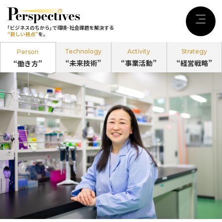
｢ビジネスのちから｣で環境･社会課題を
解決する
Menu
｢ビジネスのちから｣で環境･社会課題を解決する
“新しい視点”
を。
“新しい視点”
を。
Technology
Activity
Strategy
Person
“未来技術”
“事業活動”
“経営戦略”
“働き方”
記事カテゴリ
Person
“働き方”
のPerspectives
Technology
“未来技術”
のPerspectives
Activity