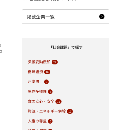
掲載企業一覧
る
「社会課題」で探す
ス
気候変動緩和
27
循環経済
16
汚染防止
2
生物多様性
1
食の安心・安全
11
資源・エネルギー供給
12
人権の尊重
5