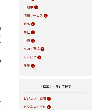
自動車
3
、
情報サービス
6
こ
食品
6
術
商社
3
し
小売
が
5
交通・運輸
3
サービス
9
食
農業
5
「経営テーマ」で探す
ビジョン・戦略
7
ろ
ビジネスモデル
6