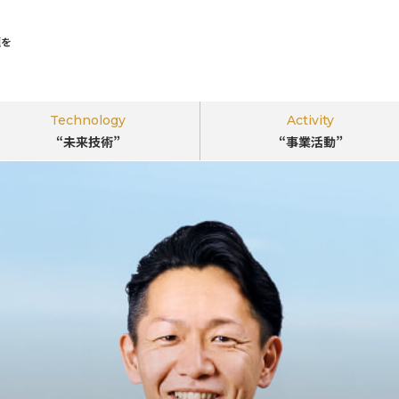
題を
Technology
Activity
“未来技術”
“事業活動”
｢ビジネスのちから｣で環境･社会課題を
解決する
“新しい視点”
を。
このサイトについて
掲載企業一覧