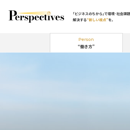
｢ビジネスのちから｣で環境･社会課
解決する
“新しい視点”
を。
Person
“働き方”