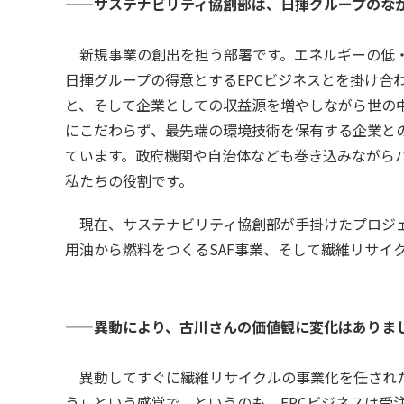
——サステナビリティ協創部は、日揮グループのな
新規事業の創出を担う部署です。エネルギーの低・
日揮グループの得意とするEPCビジネスとを掛け合
と、そして企業としての収益源を増やしながら世の
にこだわらず、最先端の環境技術を保有する企業と
ています。政府機関や自治体なども巻き込みながら
私たちの役割です。
現在、サステナビリティ協創部が手掛けたプロジェ
用油から燃料をつくるSAF事業、そして繊維リサイ
——異動により、古川さんの価値観に変化はありま
異動してすぐに繊維リサイクルの事業化を任された
う」という感覚で。というのも、EPCビジネスは受