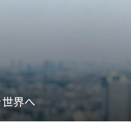
Activity
“事業活動”
のPerspectives
Strategy
“経営戦略”
のPerspectives
社外取締役の肖像
を世界へ
有識者の視点
活動トピックス