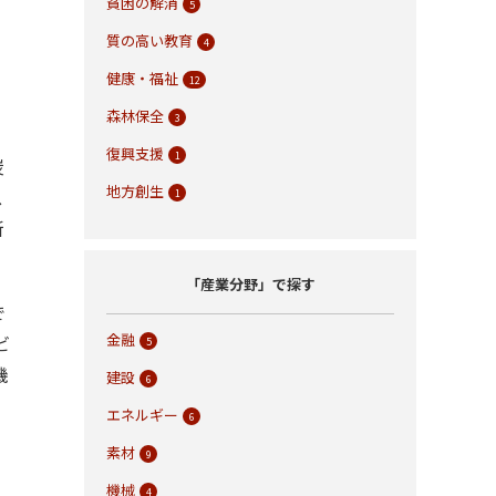
貧困の解消
5
質の高い教育
4
健康・福祉
12
森林保全
3
復興支援
1
炭
地方創生
ス
1
新
「産業分野」で探す
で
金融
ビ
5
機
建設
6
エネルギー
6
素材
9
機械
4