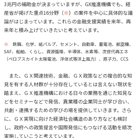
3兆円の補助金が決まっていますが、GX推進機構でも、経
産省が掲げた重点16分野（
※
）
の案件を中心に具体的な議
論がはじまっています。これらの金融支援実績を来年、再
来年と積み上げていきたいと考えています。
※
鉄鋼、化学、紙パルプ、セメント、自動車、蓄電池、航空機、
SAF、船舶、くらし、資源循環、半導体、水素等、次世代再エネ
（ペロブスカイト太陽電池、浮体式等洋上風力）、原子力、CCS
また、ＧＸ関連技術、金融、ＧＸ政策などの複合的な知
見を有する人材群が十分存在しているとは言えない現状を
踏まえ、ＧＸ推進機構における日々の業務を通じた知見な
どをセミナーなどで発信、異業種の企業同士が学び合い、
共創・連携するための学びの場を提供していきます。さら
に、ＧＸ実現に向けた経済社会構造のあり方なども検討
し、政府への政策提言や国際発信にもつなげる活動を順次
実施していこうと考えています。