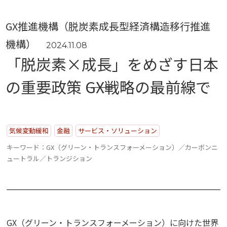
“事業活動”
のPerspectives
GX推進機構（脱炭素成長型経済構造移行推進
機構）
Strategy
2024.11.08
「脱炭素×成長」をめざす日本
“経営戦略”
のPerspectives
の重要政策 ――GX戦略の最前線で
社外取締役の肖像
気候変動緩和
金融
サービス・ソリューション
有識者の視点
キーワード：GX（グリーン・トランスフォーメーション）／カーボンニ
ュートラル／トランジション
活動トピックス
このサイトについて
GX（グリーン・トランスフォーメーション）に向けた世界