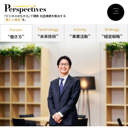
｢ビジネスのちから｣で環境･社会課題を
解決する
Menu
｢ビジネスのちから｣で環境･社会課題を解決する
“新しい視点”
を。
“新しい視点”
を。
Technology
Activity
Strategy
Person
“未来技術”
“事業活動”
“経営戦略”
“働き方”
記事カテゴリ
Person
“働き方”
のPerspectives
Technology
“未来技術”
のPerspectives
Activity