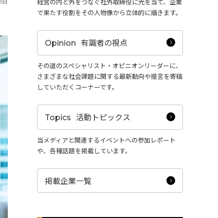
経営の内と外をつなぐ社外取締役に光を当て、企業
0日
Activity
で果たす役割をその人物像から立体的に描きます。
“事業活動”
のPerspectives
有識者の視点
Opinion
その道のスペシャリスト・オピニオンリーダーに、
さまざまな社会課題に関する最新動向や提言を寄稿
Strategy
していただくコーナーです。
“経営戦略”
のPerspectives
活動トピックス
Topics
社外取締役の肖像
当メディアと関連するイベントへの参加レポート
や、各種話題を掲載しています。
有識者の視点
掲載企業一覧
活動トピックス