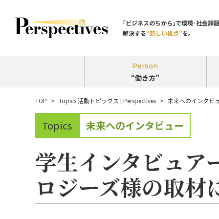
｢ビジネスのちから｣で環境･社会課
解決する
“新しい視点”
を。
Person
“働き方”
TOP
Topics 活動トピックス | Perspectives
未来へのインタビ
未来へのインタビュー
Topics
学生インタビュア
ロジーズ様の取材