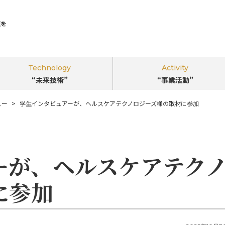
題を
Technology
Activity
“未来技術”
“事業活動”
ュー
学生インタビュアーが、ヘルスケアテクノロジーズ様の取材に参加
｢ビジネスのちから｣で環境･社会課題を
解決する
“新しい視点”
を。
ーが、ヘルスケアテク
に参加
このサイトについて
掲載企業一覧