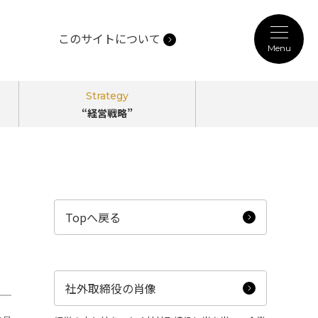
このサイトについて
Menu
記事カテゴリ
Strategy
“経営戦略”
Person
“働き方”
のPerspectives
Topへ戻る
ノ
Technology
“未来技術”
のPerspectives
社外取締役の肖像