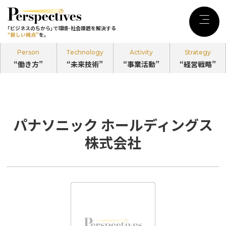
｢ビジネスのちから｣で環境･社会課題を
解決する
Menu
｢ビジネスのちから｣で環境･社会課題を解決する
“新しい視点”
を。
“新しい視点”
を。
Person
Technology
Activity
Strategy
“働き方”
“未来技術”
“事業活動”
“経営戦略”
記事カテゴリ
Person
“働き方”
パナソニック ホールディングス
のPerspectives
株式会社
Technology
“未来技術”
のPerspectives
Activity