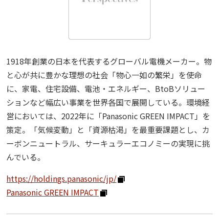
“事業活動”
のPerspectives
Strategy
“経営戦略”
1918年創業の日本を代表するグローバル電機メーカー。物
のPerspectives
と心が共に豊かな理想の社会「物心一如の繁栄」を使命
に、家電、住宅設備、電池・エネルギー、BtoBソリュー
社外取締役の肖像
ションなど幅広い事業を世界各国で展開している。環境経
営においては、2022年に「Panasonic GREEN IMPACT」を
策定。「気候変動」と「資源枯渇」を最重要課題とし、カ
有識者の視点
ーボンニュートラル、サーキュラーエコノミーの実現に挑
んでいる。
活動トピックス
https://holdings.panasonic/jp/
Panasonic GREEN IMPACT
このサイトについて