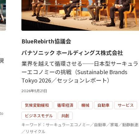
BlueRebirth協議会
通
パナソニック ホールディングス株式会社
現
業界を越えて循環させる──日本型サーキュラ
ーエコノミーの挑戦（Sustainable Brands
Tokyo 2026／セッションレポート）
2026年5月21日
気候変動緩和
循環経済
機械
自動車
サービス
o
ビジネスモデル
共創
キーワード：サーキュラーエコノミー／自動車／家電／動静脈連
／リサイクル