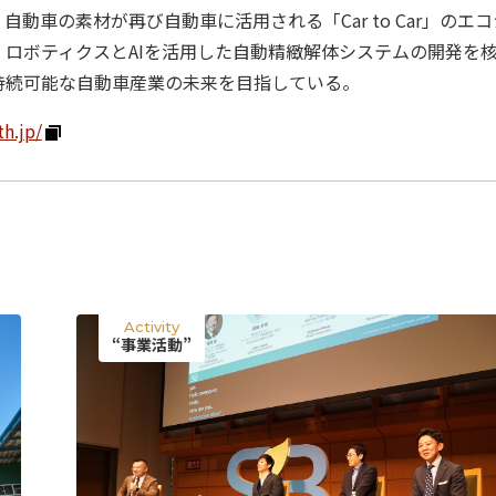
動車の素材が再び自動車に活用される「Car to Car」のエコ
ロボティクスとAIを活用した自動精緻解体システムの開発を
運営会社
持続可能な自動車産業の未来を目指している。
h.jp/
Activity
“事業活動”