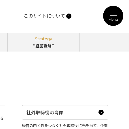
このサイトについて
Menu
記事カテゴリ
Strategy
“経営戦略”
Person
“働き方”
のPerspectives
Technology
“未来技術”
のPerspectives
社外取締役の肖像
6
リ
経営の内と外をつなぐ社外取締役に光を当て、企業