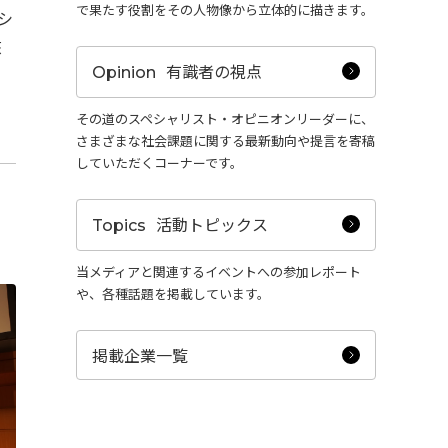
で果たす役割をその人物像から立体的に描きます。
シ
Activity
核
“事業活動”
有識者の視点
Opinion
のPerspectives
その道のスペシャリスト・オピニオンリーダーに、
さまざまな社会課題に関する最新動向や提言を寄稿
Strategy
していただくコーナーです。
“経営戦略”
のPerspectives
活動トピックス
Topics
当メディアと関連するイベントへの参加レポート
社外取締役の肖像
や、各種話題を掲載しています。
有識者の視点
掲載企業一覧
活動トピックス