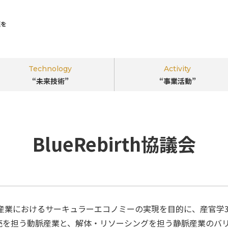
題を
Technology
Activity
“未来技術”
“事業活動”
｢ビジネスのちから｣で環境･社会課題を
解決する
BlueRebirth協議会
“新しい視点”
を。
このサイトについて
車産業におけるサーキュラーエコノミーの実現を目的に、産官学3
売を担う動脈産業と、解体・リソーシングを担う静脈産業のバ
掲載企業一覧